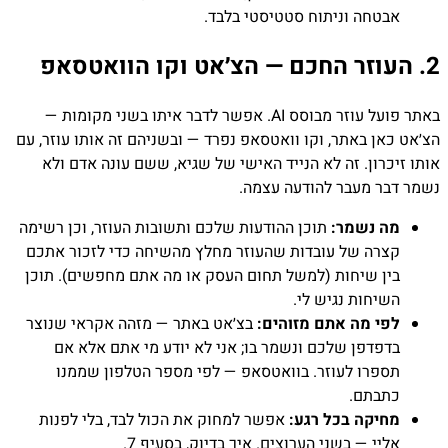
אבטחה וניתוח סטטיסטי בלבד.
2. העוזר החכם — הצ׳אט וקו הוואטסאפ
באתר פועל עוזר מבוסס AI. אפשר לדבר איתו בשני מקומות —
הצ׳אט כאן באתר, וקו וואטסאפ נפרד — ובשניהם זה אותו עוזר, עם
אותו זיכרון. זה לא הנייד האישי של שגיא, ששם עונה אדם ולא
נשמר דבר מעבר להודעה עצמה.
מה נשמר:
תוכן ההודעות שלכם ותשובות העוזר, וכן רשימה
קצרה של עובדות שהעוזר מחלץ מהשיחה כדי לזכור אתכם
בין שיחות (למשל תחום העסק או מה אתם מחפשים). תוכן
השיחות נגיש לי.
לפי מה אתם מזוהים:
בצ׳אט באתר — מזהה אקראי שנוצר
בדפדפן שלכם ונשמר בו; אני לא יודע מי אתם אלא אם
תספרו לעוזר. בוואטסאפ — לפי מספר הטלפון שממנו
כתבתם.
מחיקה בכל רגע:
אפשר למחוק את הכול לבד, בלי לפנות
אליי — בשני הערוצים. איך בדיוק, בסעיף 7.