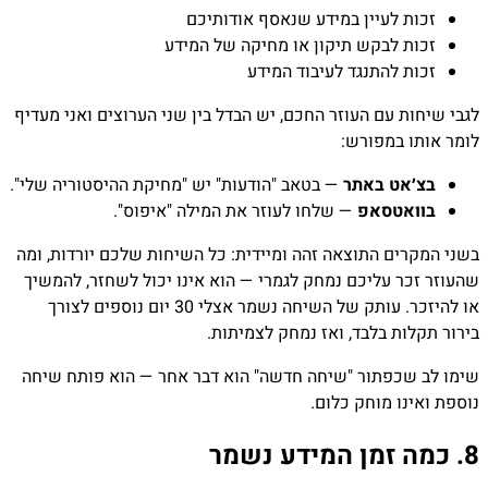
זכות לעיין במידע שנאסף אודותיכם
זכות לבקש תיקון או מחיקה של המידע
זכות להתנגד לעיבוד המידע
לגבי שיחות עם העוזר החכם, יש הבדל בין שני הערוצים ואני מעדיף
לומר אותו במפורש:
בצ׳אט באתר
— בטאב "הודעות" יש "מחיקת ההיסטוריה שלי".
בוואטסאפ
— שלחו לעוזר את המילה "איפוס".
בשני המקרים התוצאה זהה ומיידית: כל השיחות שלכם יורדות, ומה
שהעוזר זכר עליכם נמחק לגמרי — הוא אינו יכול לשחזר, להמשיך
או להיזכר. עותק של השיחה נשמר אצלי 30 יום נוספים לצורך
בירור תקלות בלבד, ואז נמחק לצמיתות.
שימו לב שכפתור "שיחה חדשה" הוא דבר אחר — הוא פותח שיחה
נוספת ואינו מוחק כלום.
8. כמה זמן המידע נשמר